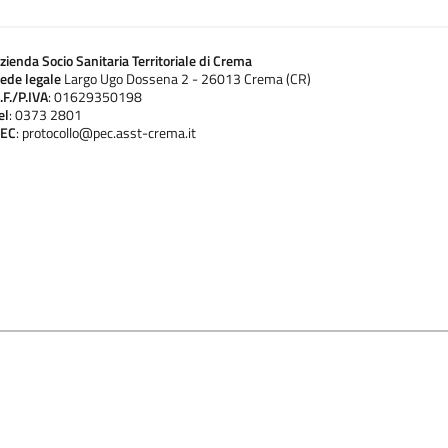
zienda Socio Sanitaria Territoriale di Crema
ede legale
Largo Ugo Dossena 2 - 26013 Crema (CR)
.F./P.IVA
: 01629350198
el
: 0373 2801
EC
: protocollo@pec.asst-crema.it