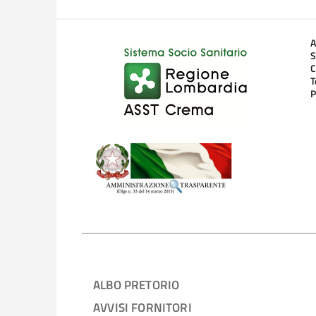
A
S
C
T
P
ALBO PRETORIO
AVVISI FORNITORI