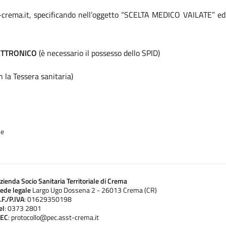
crema.it, specificando nell’oggetto “SCELTA MEDICO VAILATE” ed 
ETTRONICO
(è necessario il possesso dello SPID)
n la Tessera sanitaria)
ne
zienda Socio Sanitaria Territoriale di Crema
ede legale
Largo Ugo Dossena 2 - 26013 Crema (CR)
.F./P.IVA
: 01629350198
el
: 0373 2801
EC
: protocollo@pec.asst-crema.it