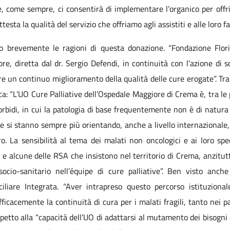
, come sempre, ci consentirà di implementare l’organico per offrire
sta la qualità del servizio che offriamo agli assistiti e alle loro fa
o brevemente le ragioni di questa donazione. “Fondazione Floria
re, diretta dal dr. Sergio Defendi, in continuità con l’azione di 
ire un continuo miglioramento della qualità delle cure erogate”. Tra
ca: “L’UO Cure Palliative dell’Ospedale Maggiore di Crema è, tra le
orbidi, in cui la patologia di base frequentemente non è di natura 
ve si stanno sempre più orientando, anche a livello internaziona
ro. La sensibilità al tema dei malati non oncologici e ai loro spe
a e alcune delle RSA che insistono nel territorio di Crema, anzitu
 socio-sanitario nell’équipe di cure palliative”. Ben visto anc
ciliare Integrata. “Aver intrapreso questo percorso istituzional
icacemente la continuità di cura per i malati fragili, tanto nei pas
etto alla “capacità dell’UO di adattarsi al mutamento dei bisogni d