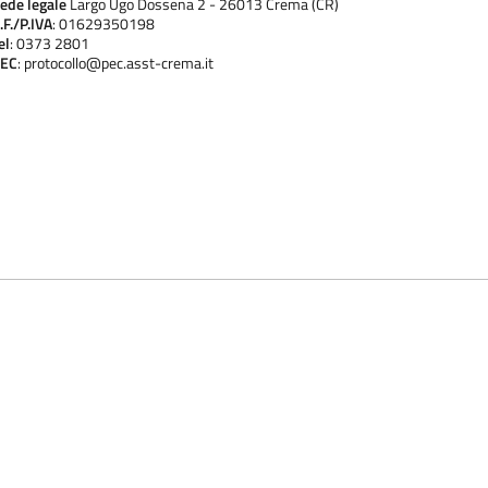
ede legale
Largo Ugo Dossena 2 - 26013 Crema (CR)
.F./P.IVA
: 01629350198
el
: 0373 2801
EC
: protocollo@pec.asst-crema.it