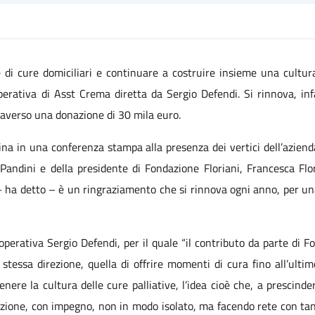
e di cure domiciliari e continuare a costruire insieme una cultura
perativa di Asst Crema diretta da Sergio Defendi. Si rinnova, infa
raverso una donazione di 30 mila euro.
tina in una conferenza stampa alla presenza dei vertici dell’azienda
Pandini e della presidente di Fondazione Floriani, Francesca Flo
 ha detto – è un ringraziamento che si rinnova ogni anno, per un
à operativa Sergio Defendi, per il quale “il contributo da parte di 
essa direzione, quella di offrire momenti di cura fino all’ultimo
tenere la cultura delle cure palliative, l’idea cioè che, a prescin
nzione, con impegno, non in modo isolato, ma facendo rete con tant