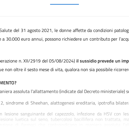
 Salute del 31 agosto 2021, le donne affette da condizioni patolog
 a 30.000 euro annui, possono richiedere un contributo per l’acqui
berazione n. XII/2919 del 05/08/2024)
il sussidio prevede un im
e non oltre il sesto mese di vita, qualora non sia possibile ricorr
AMENTO?
iera assoluta l’allattamento (indicate dal Decreto ministeriale) s
, sindrome di Sheehan, alattogenesi ereditaria, ipotrofia bilate
 lesione sanguinante del capezzolo, infezione da HSV con lesi
esione luetica sul seno, tubercolosi bacillifera non trattata, ma
sunzione di farmaci che controindicano in maniera assoluta l’a