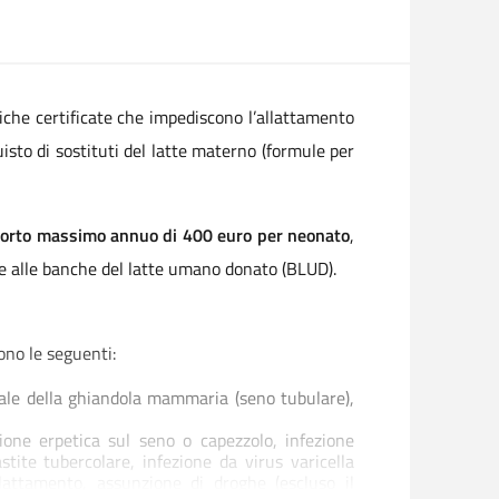
iche certificate che impediscono l’allattamento
sto di sostituti del latte materno (formule per
porto massimo annuo di 400 euro per neonato
,
ere alle banche del latte umano donato (BLUD).
ono le seguenti:
rale della ghiandola mammaria (seno tubulare),
one erpetica sul seno o capezzolo, infezione
stite tubercolare, infezione da virus varicella
llattamento, assunzione di droghe (escluso il