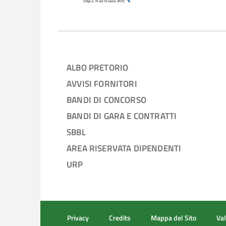
Se i primi 6 mesi di vita del bambino sono a c
spesa.
L’accertamento e la certificazione delle condi
medicina generale o del pediatra di libera scelt
ALBO PRETORIO
AVVISI FORNITORI
BANDI DI CONCORSO
BANDI DI GARA E CONTRATTI
SBBL
AREA RISERVATA DIPENDENTI
URP
Privacy
Credits
Mappa del Sito
Val