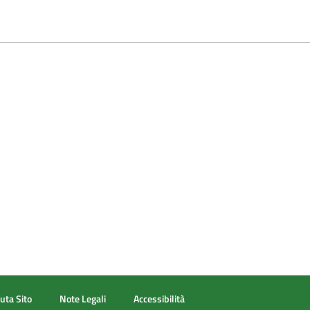
avallo di due annualità, dovranno essere presentate due richieste 
zioni patologiche, nonché la prescrizione della formula per lattan
a.
uta Sito
Note Legali
Accessibilità