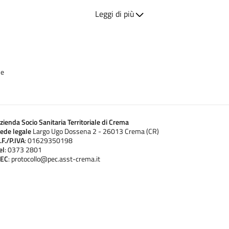
Leggi di più
ntare richiesta:
 nati dal 1° gennaio al 31 dicembre 2023);
i nati dal 1° gennaio al 31 dicembre 2024).
ne
ione ed essere corredata da:
ologica, rilasciata dal medico di medicina generale, dal pediatra o
zienda Socio Sanitaria Territoriale di Crema
elativo all’anno nel quale sono state sostenute le spese;
ede legale
Largo Ugo Dossena 2 - 26013 Crema (CR)
 sostituti del latte materno acquistati in presenza delle condizioni
.F./P.IVA
: 01629350198
el
: 0373 2801
rogazione del contributo.
EC
: protocollo@pec.asst-crema.it
00, presso il Consultorio Familiare in via Manini, 21 a Crema
protocollo@pec.asst-crema.it.