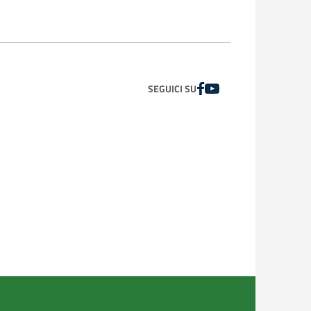
distinte, una per ogni anno di competenza della
te sono a cura dello specialista, del medico di
FACEBOOK
YOUTUBE
SEGUICI SU