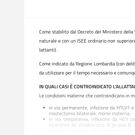
Come stabilito dal Decreto del Ministero della
naturale e con un ISEE ordinario non superiore
lattanti).
Come indicato da Regione Lombardia (con deli
da utilizzare per il tempo necessario e comunqu
IN QUALI CASI È CONTROINDICATO L’ALLATT
Le condizioni materne che controindicano in man
in via permanente, infezione da HTLV1 e 2
mastectomia bilaterale, morte materna;
in via temporanea, infezione da HCV con
ricorrente da streptococco di gruppo B, l
zooster, esecuzione di scintigrafia, as