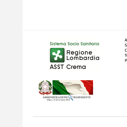
A
S
C
T
P