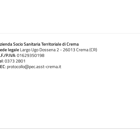
zienda Socio Sanitaria Territoriale di Crema
ede legale
Largo Ugo Dossena 2 - 26013 Crema (CR)
.F./P.IVA
: 01629350198
el
: 0373 2801
EC
: protocollo@pec.asst-crema.it