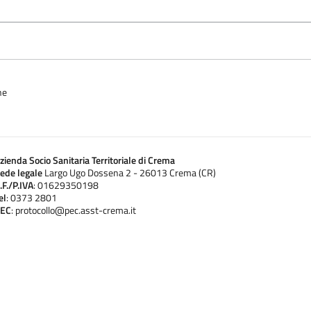
ne
zienda Socio Sanitaria Territoriale di Crema
ede legale
Largo Ugo Dossena 2 - 26013 Crema (CR)
.F./P.IVA
: 01629350198
el
: 0373 2801
EC
: protocollo@pec.asst-crema.it