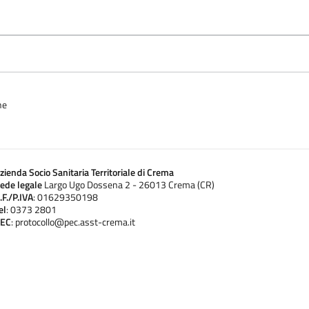
ne
zienda Socio Sanitaria Territoriale di Crema
ede legale
Largo Ugo Dossena 2 - 26013 Crema (CR)
.F./P.IVA
: 01629350198
el
: 0373 2801
EC
: protocollo@pec.asst-crema.it