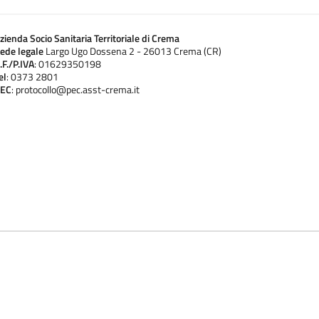
zienda Socio Sanitaria Territoriale di Crema
ede legale
Largo Ugo Dossena 2 - 26013 Crema (CR)
.F./P.IVA
: 01629350198
el
: 0373 2801
EC
: protocollo@pec.asst-crema.it