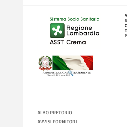
A
S
C
T
P
ALBO PRETORIO
AVVISI FORNITORI