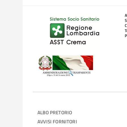
A
S
C
T
P
ALBO PRETORIO
AVVISI FORNITORI