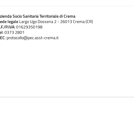
zienda Socio Sanitaria Territoriale di Crema
ede legale
Largo Ugo Dossena 2 - 26013 Crema (CR)
.F./P.IVA
: 01629350198
el
: 0373 2801
EC
: protocollo@pec.asst-crema.it