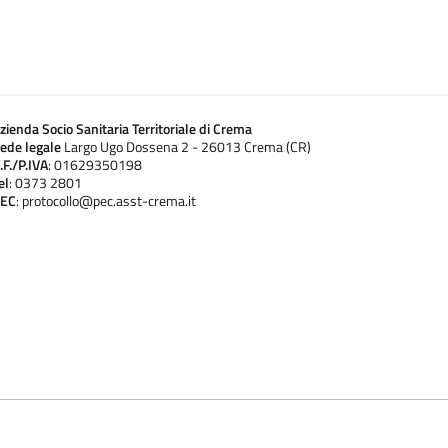
zienda Socio Sanitaria Territoriale di Crema
ede legale
Largo Ugo Dossena 2 - 26013 Crema (CR)
.F./P.IVA
: 01629350198
el
: 0373 2801
EC
: protocollo@pec.asst-crema.it