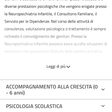
diverse prestazioni psicologiche che vengono erogate presso
la Neuropsichiatria Infantile, il Consultorio Familiare, il
Servizio per le Dipendenze. Nel corso delle attività di
consulenza, valutazione psicologica o trattamento è sempre
richiesto il coinvolgimento dei genitori. Presso la
Neuropsichiatria Infantile possono essre accolte situazioni di
minorenni che presentano Disturbi dello spettro autistico,
Disturbi del linguaggio e dell'apprendimento, Disabilità
cognitive, Patologie neurologiche e neuromotorie, Disturbi
Leggi di più
emotivi e comportamentali, ADHD. Presso il Consultorio
Familiare possono essere accolte situazioni di minorenni e
ACCOMPAGNAMENTO ALLA CRESCITA (0
genitori interessati da un disagio psicologico individuale o
- 6 anni)
familiare, supporto evolutivo nell'adolescenza,
contraccezione o interruzione di gravidanza,
PSICOLOGIA SCOLASTICA
maltrattamento o abuso sessuale, provvedimenti di tutela