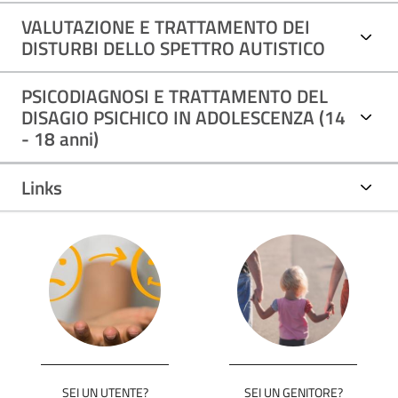
VALUTAZIONE E TRATTAMENTO DEI
del Tribunale dei Minori o Ordinario, percorsi di continuità
DISTURBI DELLO SPETTRO AUTISTICO
assistenziale per persone fragili o disabili. Presso il SerD e la
Riabilitazione delle Dipendenze possono essere accolte
PSICODIAGNOSI E TRATTAMENTO DEL
situazioni di consumo di sostanze illecite, abuso di alcol,
DISAGIO PSICHICO IN ADOLESCENZA (14
gioco d'azzardo.
- 18 anni)
Links
SEI UN UTENTE?
SEI UN GENITORE?