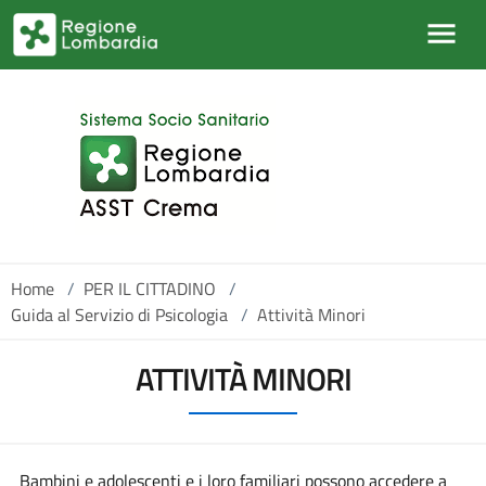
Salta al contenuto principale
Home
/
PER IL CITTADINO
/
Guida al Servizio di Psicologia
/
Attività Minori
ATTIVITÀ MINORI
Bambini e adolescenti e i loro familiari possono accedere a